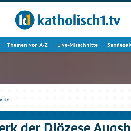
Themen von A-Z
Live-Mitschnitte
Sendezei
6:06
beiter
rk der Diözese Augsb