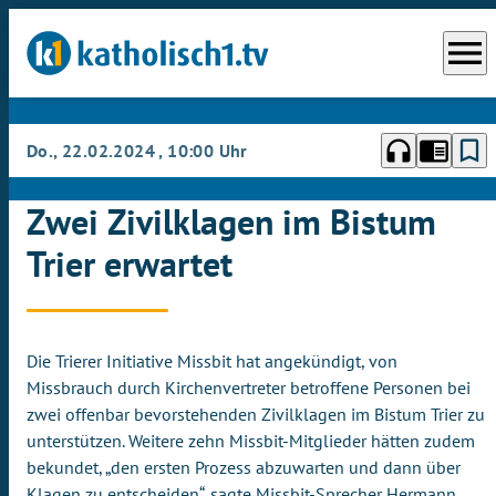
menu
headphones
chrome_reader_mode
bookmark_border
Do., 22.02.2024
, 10:00 Uhr
Zwei Zivilklagen im Bistum
Trier erwartet
Die Trierer Initiative Missbit hat angekündigt, von
Missbrauch durch Kirchenvertreter betroffene Personen bei
zwei offenbar bevorstehenden Zivilklagen im Bistum Trier zu
unterstützen. Weitere zehn Missbit-Mitglieder hätten zudem
bekundet, „den ersten Prozess abzuwarten und dann über
Klagen zu entscheiden“, sagte Missbit-Sprecher Hermann