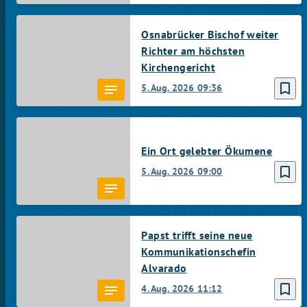
Osnabrücker Bischof weiter
Richter am höchsten
Kirchengericht
bookmark_border
5. Aug. 2026
09:36
Ein Ort gelebter Ökumene
bookmark_border
5. Aug. 2026
09:00
Papst trifft seine neue
Kommunikationschefin
Alvarado
bookmark_border
4. Aug. 2026
11:12