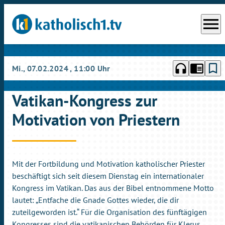
menu
headphones
chrome_reader_mode
bookmark_border
Mi., 07.02.2024
, 11:00 Uhr
Vatikan-Kongress zur
Motivation von Priestern
Mit der Fortbildung und Motivation katholischer Priester
beschäftigt sich seit diesem Dienstag ein internationaler
Kongress im Vatikan. Das aus der Bibel entnommene Motto
lautet: „Entfache die Gnade Gottes wieder, die dir
zuteilgeworden ist.“ Für die Organisation des fünftägigen
Kongresses sind die vatikanischen Behörden für Klerus,