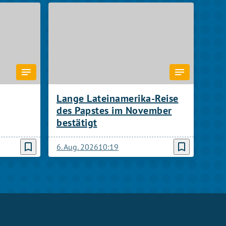
Lange Lateinamerika-Reise
des Papstes im November
bestätigt
bookmark_border
bookmark_border
6. Aug. 2026
10:19