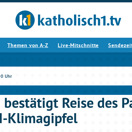
Themen von A-Z
Live-Mitschnitte
Sendezei
00 Uhr
 bestätigt Reise des P
-Klimagipfel