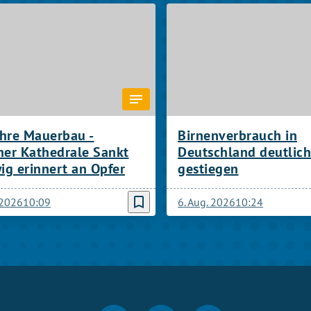
ahre Mauerbau -
Birnenverbrauch in
ner Kathedrale Sankt
Deutschland deutlich
g erinnert an Opfer
gestiegen
bookmark_border
 2026
10:09
6. Aug. 2026
10:24