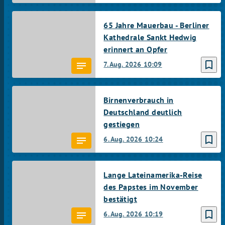
65 Jahre Mauerbau - Berliner
Kathedrale Sankt Hedwig
erinnert an Opfer
bookmark_border
7. Aug. 2026
10:09
Birnenverbrauch in
Deutschland deutlich
gestiegen
bookmark_border
6. Aug. 2026
10:24
Lange Lateinamerika-Reise
des Papstes im November
bestätigt
bookmark_border
6. Aug. 2026
10:19