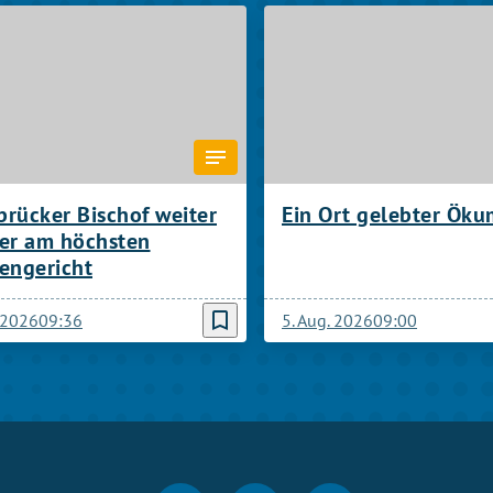
rücker Bischof weiter
Ein Ort gelebter Ök
ter am höchsten
engericht
bookmark_border
. 2026
09:36
5. Aug. 2026
09:00