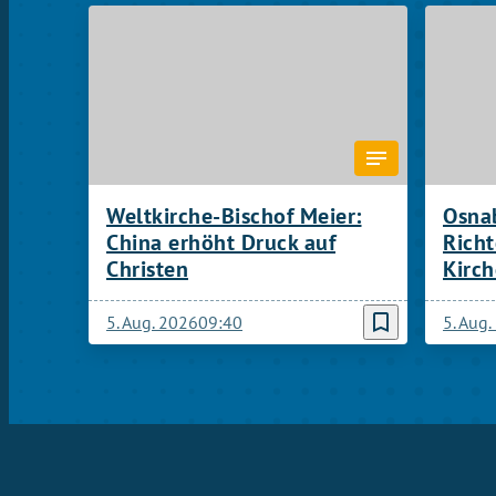
Weltkirche-Bischof Meier:
Osnab
China erhöht Druck auf
Rich
Christen
Kirch
bookmark_border
5. Aug. 2026
09:40
5. Aug