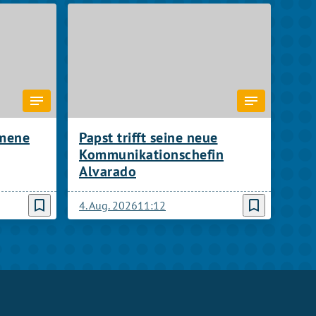
umene
Papst trifft seine neue
Kommunikationschefin
Alvarado
bookmark_border
bookmark_border
4. Aug. 2026
11:12