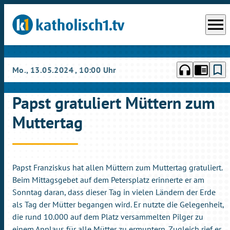
menu
headphones
chrome_reader_mode
bookmark_border
Mo., 13.05.2024
, 10:00 Uhr
Papst gratuliert Müttern zum
Muttertag
Papst Franziskus hat allen Müttern zum Muttertag gratuliert.
Beim Mittagsgebet auf dem Petersplatz erinnerte er am
Sonntag daran, dass dieser Tag in vielen Ländern der Erde
als Tag der Mütter begangen wird. Er nutzte die Gelegenheit,
die rund 10.000 auf dem Platz versammelten Pilger zu
einem Applaus für alle Mütter zu ermuntern. Zugleich rief er