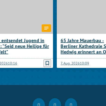
 entsendet Jugend in
65 Jahre Mauerbau -
i: "Seid neue Heilige für
Berliner Kathedrale 
elt"
Hedwig erinnert an O
bookmark_border
 2026
10:16
7. Aug. 2026
10:09