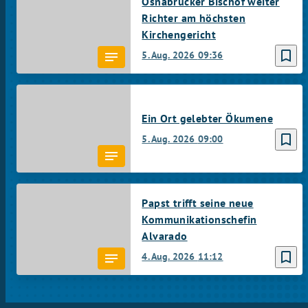
Osnabrücker Bischof weiter
Richter am höchsten
Kirchengericht
bookmark_border
5. Aug. 2026
09:36
Ein Ort gelebter Ökumene
bookmark_border
5. Aug. 2026
09:00
Papst trifft seine neue
Kommunikationschefin
Alvarado
bookmark_border
4. Aug. 2026
11:12