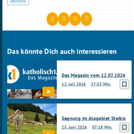
Segnung
Das könnte Dich auch interessieren
Das Magazin vom 12.07.2026
bookmark_border
12. Juli 2026
27:53 Min.
Segnung im Alpgebiet Steibis
bookmark_border
25. Juni 2026
07:18 Min.