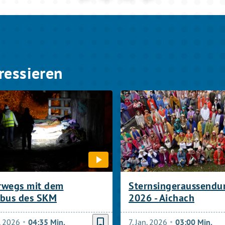
ressieren
rwegs mit dem
Sternsingeraussendu
ebus des SKM
2026 - Aichach
bookmark_border
. 2026
04:35 Min.
7. Jan. 2026
03:00 Min.