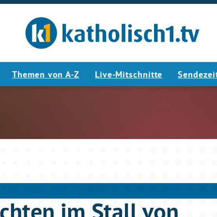
Themen von A-Z
Live-Mitschnitte
Sendezei
2:20
hten im Stall von