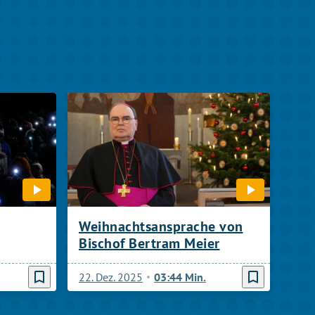
Weihnachtsansprache von
Bischof Bertram Meier
bookmark_border
bookmark_border
22. Dez. 2025
03:44 Min.