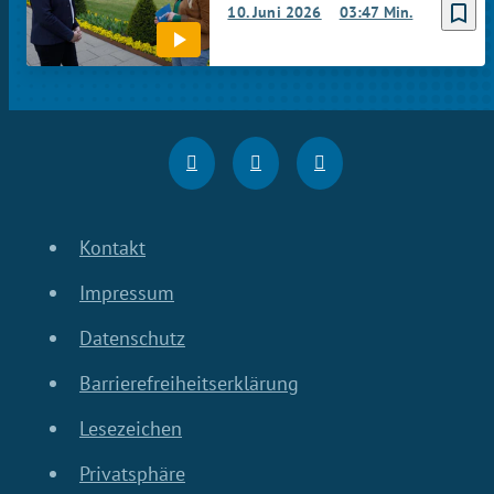
bookmark_border
10. Juni 2026
03:47 Min.
Kontakt
Impressum
Datenschutz
Barrierefreiheitserklärung
Lesezeichen
Privatsphäre