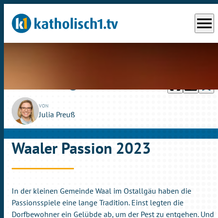
menu
headphones
chrome_reader_mode
bookmark_border
play_circle_outline
So., 23.04.2023
05:28
VON
Julia Preuß
Waaler Passion 2023
In der kleinen Gemeinde Waal im Ostallgäu haben die
Passionsspiele eine lange Tradition. Einst legten die
Dorfbewohner ein Gelübde ab, um der Pest zu entgehen. Und