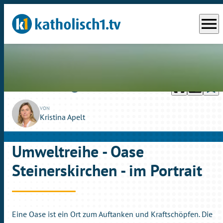
menu
headphones
chrome_reader_mode
bookmark_border
play_circle_outline
So., 22.05.2022
04:53
VON
Kristina Apelt
Umweltreihe - Oase
Steinerskirchen - im Portrait
Eine Oase ist ein Ort zum Auftanken und Kraftschöpfen. Die