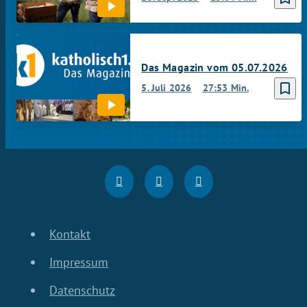
Das Magazin vom 05.07.2026
bookmark_border
5. Juli 2026
27:53 Min.
Kontakt
Impressum
Datenschutz