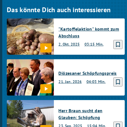
Das könnte Dich auch interessieren
"Kartoffelaktion" kommt zum
Abschluss
bookmark_border
2. Okt. 2025
03:15 Min.
Diözesaner Schöpfungspreis
bookmark_border
21. Jan. 2026
04:03 Min.
Herr Braun sucht den
Glauben: Schöpfung
bookmark_border
23. Sep. 2025
15:04 Min.