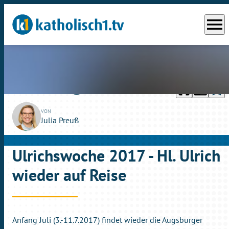
menu
headphones
chrome_reader_mode
bookmark_border
play_circle_outline
So., 28.05.2017
02:26
VON
Julia Preuß
Ulrichswoche 2017 - Hl. Ulrich
wieder auf Reise
Anfang Juli (3.-11.7.2017) findet wieder die Augsburger