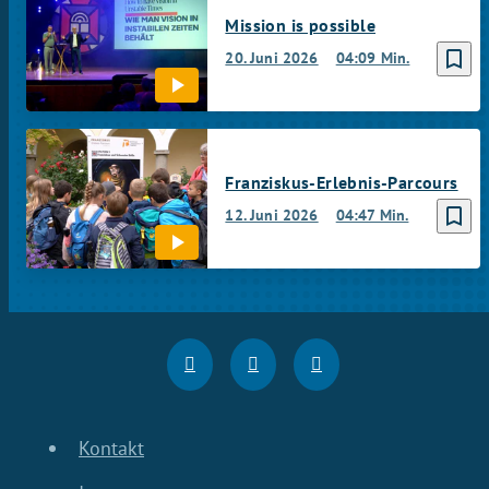
Mission is possible
bookmark_border
20. Juni 2026
04:09 Min.
Franziskus-Erlebnis-Parcours
bookmark_border
12. Juni 2026
04:47 Min.
Kontakt