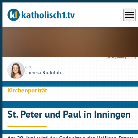
menu
headphones
chrome_reader_mode
bookmark_border
play_circle_outline
Fr., 03.07.2026
04:00
VON
Theresa Rudolph
Kirchenporträt
St. Peter und Paul in Inningen