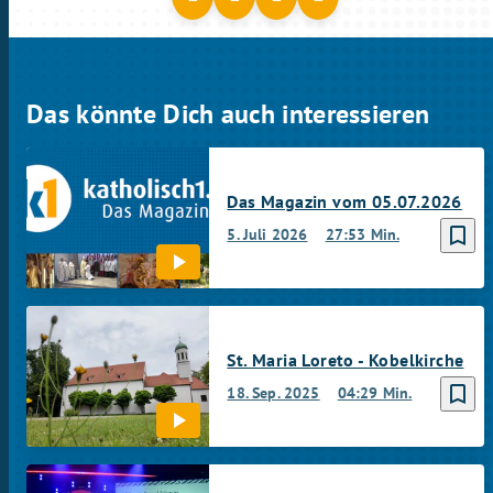
Das könnte Dich auch interessieren
Das Magazin vom 05.07.2026
bookmark_border
5. Juli 2026
27:53 Min.
St. Maria Loreto - Kobelkirche
bookmark_border
18. Sep. 2025
04:29 Min.