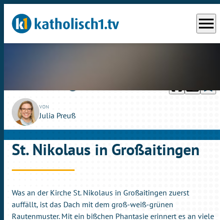
menu
headphones
chrome_reader_mode
bookmark_border
play_circle_outline
So., 17.10.2021
04:57
VON
Julia Preuß
St. Nikolaus in Großaitingen
Was an der Kirche St. Nikolaus in Großaitingen zuerst
auffällt, ist das Dach mit dem groß-weiß-grünen
Rautenmuster. Mit ein bißchen Phantasie erinnert es an viele