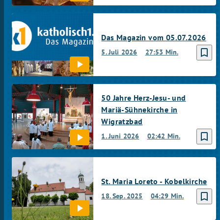
Das Magazin vom 05.07.2026
bookmark_border
5. Juli 2026
27:53 Min.
50 Jahre Herz-Jesu- und
Mariä-Sühnekirche in
Wigratzbad
bookmark_border
1. Juni 2026
02:42 Min.
St. Maria Loreto - Kobelkirche
bookmark_border
18. Sep. 2025
04:29 Min.