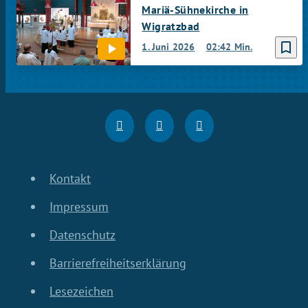
Mariä-Sühnekirche in
Wigratzbad
bookmark_border
1. Juni 2026
02:42 Min.
Kontakt
Impressum
Datenschutz
Barrierefreiheitserklärung
Lesezeichen