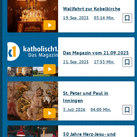
Wallfahrt zur Kobelkirche
bookmark_border
19. Sep. 2025
03:14 Min.
Das Magazin vom 21.09.2025
bookmark_border
21. Sep. 2025
27:53 Min.
St. Peter und Paul in
Inningen
bookmark_border
3. Juli 2026
04:00 Min.
50 Jahre Herz-Jesu- und