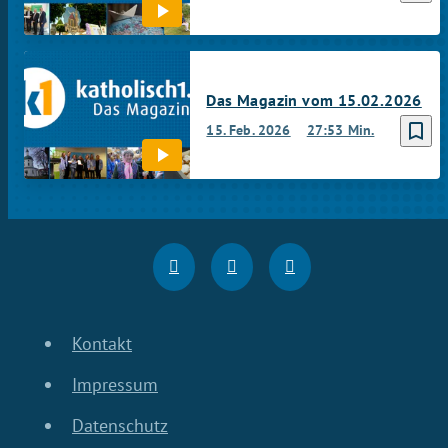
Das Magazin vom 15.02.2026
bookmark_border
15. Feb. 2026
27:53 Min.
Kontakt
Impressum
Datenschutz