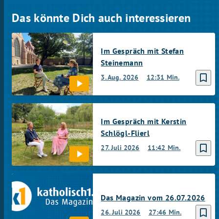
Das könnte Dich auch interessieren
Im Gespräch mit Stefan
Steinemann
bookmark_border
3. Aug. 2026
12:31 Min.
Im Gespräch mit Kerstin
Schlögl-Flierl
bookmark_border
27. Juli 2026
11:42 Min.
Das Magazin vom 26.07.2026
bookmark_border
26. Juli 2026
27:46 Min.