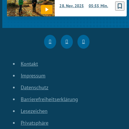
bookmark_border
28. Nov. 2025
05:55 Min.
Kontakt
Impressum
Datenschutz
Barrierefreiheitserklärung
Lesezeichen
Privatsphäre