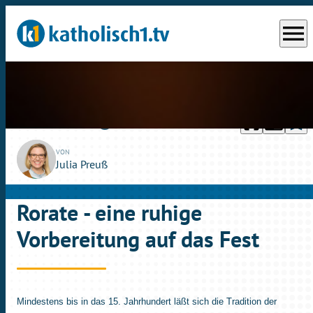
menu
headphones
chrome_reader_mode
bookmark_border
play_circle_outline
So., 10.12.2023
03:15
VON
Julia Preuß
Rorate - eine ruhige
Vorbereitung auf das Fest
Mindestens bis in das 15. Jahrhundert läßt sich die Tradition der