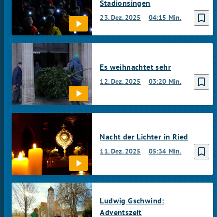
Stadionsingen
bookmark_border
23. Dez. 2025
04:15 Min.
Es weihnachtet sehr
bookmark_border
12. Dez. 2025
03:20 Min.
Nacht der Lichter in Ried
bookmark_border
11. Dez. 2025
05:34 Min.
Ludwig Gschwind:
Adventszeit