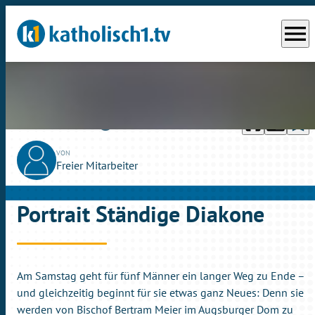
menu
headphones
chrome_reader_mode
bookmark_border
play_circle_outline
So., 09.10.2022
05:40
VON
Freier Mitarbeiter
Portrait Ständige Diakone
Am Samstag geht für fünf Männer ein langer Weg zu Ende –
und gleichzeitig beginnt für sie etwas ganz Neues: Denn sie
werden von Bischof Bertram Meier im Augsburger Dom zu