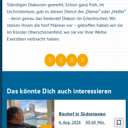
Ständigen Diakonen geweiht. Schon ganz früh, im
Urchristentum, gab es diesen Dienst der „Diener“ oder „Helfer“
– denn genau das bedeutet Diakon im Griechischen. Wir
stellen Ihnen die fünf Männer vor – getroffen haben wir sie
im Kloster Oberschönenfeld, wo sie vor ihrer Weihe
Exerzitien verbracht haben.
Das könnte Dich auch interessieren
Bischof in Südostasien
bookmark_border
6. Aug. 2026
05:45 Min.