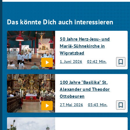
Das könnte Dich auch interessieren
50 Jahre Herz-Jesu- und
Mariä-Sühnekirche in
Wigratzbad
bookmark_border
1. Juni 2026
02:42 Min.
100 Jahre "Basilika" St.
Alexander und Theodor
Ottobeuren
bookmark_border
27. Mai 2026
03:43 Min.