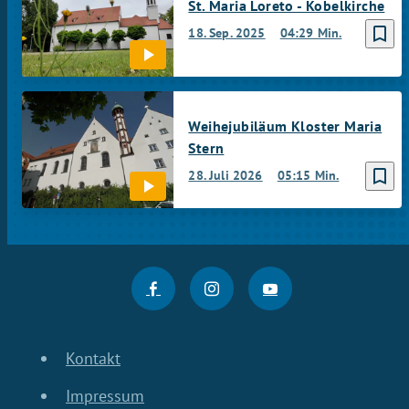
St. Maria Loreto - Kobelkirche
bookmark_border
18. Sep. 2025
04:29 Min.
Weihejubiläum Kloster Maria
Stern
bookmark_border
28. Juli 2026
05:15 Min.
Kontakt
Impressum