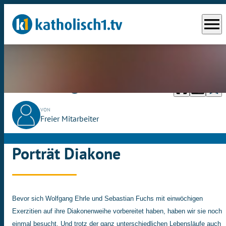
menu
headphones
chrome_reader_mode
bookmark_border
play_circle_outline
So., 07.05.2023
03:44
VON
Freier Mitarbeiter
Porträt Diakone
Bevor sich Wolfgang Ehrle und Sebastian Fuchs mit einwöchigen
Exerzitien auf ihre Diakonenweihe vorbereitet haben, haben wir sie noch
einmal besucht. Und trotz der ganz unterschiedlichen Lebensläufe auch