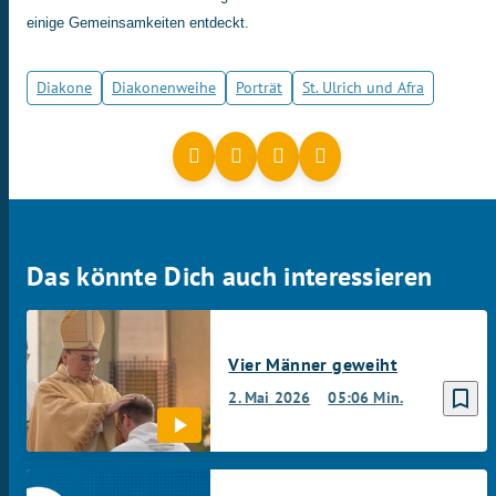
einige Gemeinsamkeiten entdeckt.
Diakone
Diakonenweihe
Porträt
St. Ulrich und Afra
Das könnte Dich auch interessieren
Vier Männer geweiht
bookmark_border
2. Mai 2026
05:06 Min.