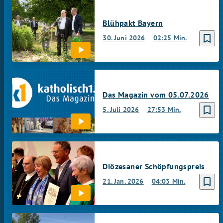
Blühpakt Bayern
bookmark_border
30. Juni 2026
02:25 Min.
Das Magazin vom 05.07.2026
bookmark_border
5. Juli 2026
27:53 Min.
Diözesaner Schöpfungspreis
bookmark_border
21. Jan. 2026
04:03 Min.