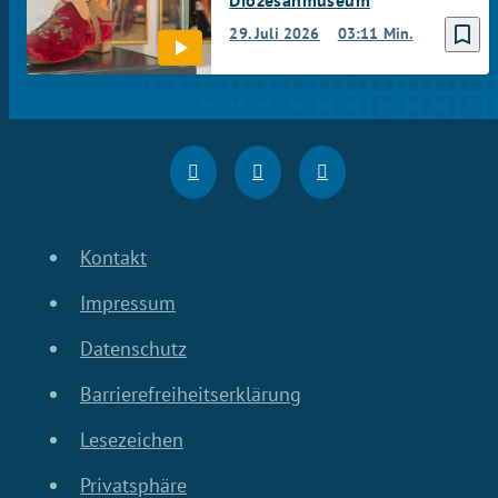
Diözesanmuseum
bookmark_border
29. Juli 2026
03:11 Min.
Kontakt
Impressum
Datenschutz
Barrierefreiheitserklärung
Lesezeichen
Privatsphäre