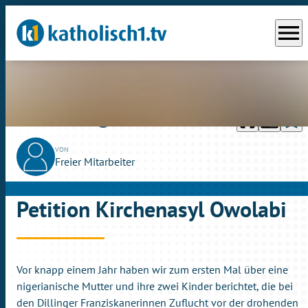
menu
headphones
chrome_reader_mode
bookmark_border
play_circle_outline
So., 25.06.2023
02:46
VON
Freier Mitarbeiter
Petition Kirchenasyl Owolabi
Vor knapp einem Jahr haben wir zum ersten Mal über eine
nigerianische Mutter und ihre zwei Kinder berichtet, die bei
den Dillinger Franziskanerinnen Zuflucht vor der drohenden