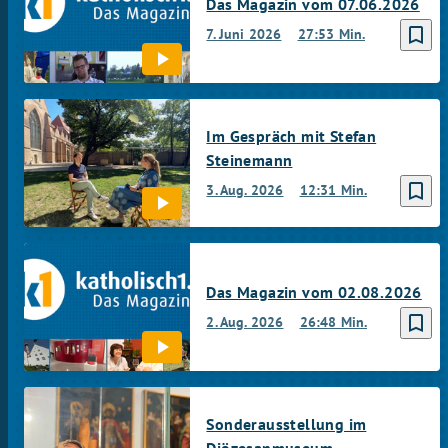
Das Magazin vom 07.06.2026
bookmark_border
7. Juni 2026
27:53 Min.
Im Gespräch mit Stefan
Steinemann
bookmark_border
3. Aug. 2026
12:31 Min.
Das Magazin vom 02.08.2026
bookmark_border
2. Aug. 2026
26:48 Min.
Sonderausstellung im