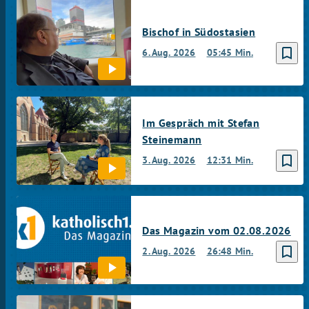
Bischof in Südostasien
bookmark_border
6. Aug. 2026
05:45 Min.
Im Gespräch mit Stefan
Steinemann
bookmark_border
3. Aug. 2026
12:31 Min.
Das Magazin vom 02.08.2026
bookmark_border
2. Aug. 2026
26:48 Min.