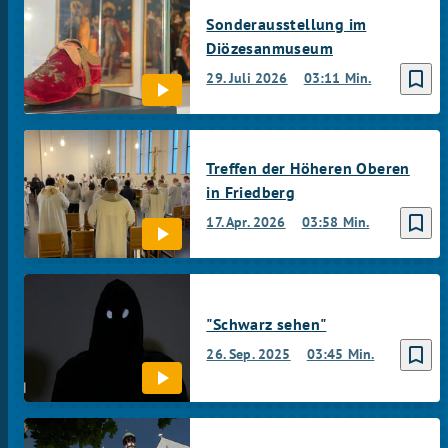
Sonderausstellung im
Diözesanmuseum
bookmark_border
29. Juli 2026
03:11 Min.
Treffen der Höheren Oberen
in Friedberg
bookmark_border
17. Apr. 2026
03:58 Min.
"Schwarz sehen"
bookmark_border
26. Sep. 2025
03:45 Min.