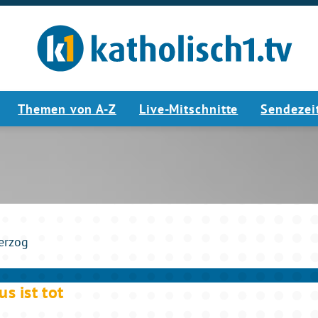
Themen von A-Z
Live-Mitschnitte
Sendezei
08:07
erzog
s ist tot