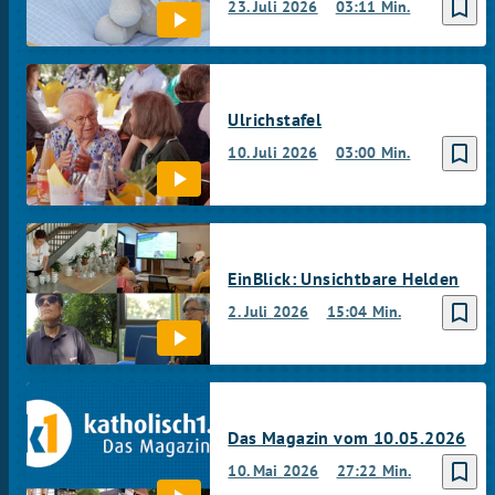
bookmark_border
23. Juli 2026
03:11 Min.
Ulrichstafel
bookmark_border
10. Juli 2026
03:00 Min.
EinBlick: Unsichtbare Helden
bookmark_border
2. Juli 2026
15:04 Min.
Das Magazin vom 10.05.2026
bookmark_border
10. Mai 2026
27:22 Min.