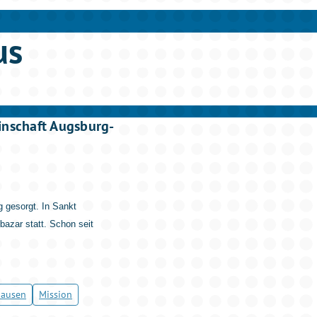
us
inschaft Augsburg-
g gesorgt. In Sankt
azar statt. Schon seit
hausen
Mission