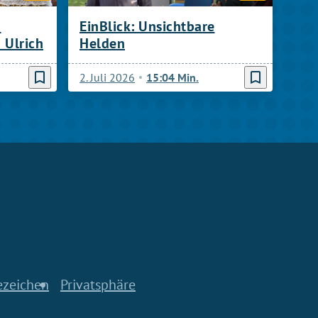
d
EinBlick: Unsichtbare
 Ulrich
Helden
bookmark_border
bookmark_border
2. Juli 2026
15:04 Min.
ezeichen
Privatsphäre