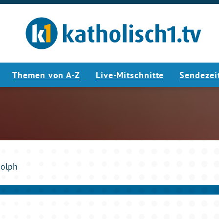
Themen von A-Z
Live-Mitschnitte
Sendezei
2:25
dolph