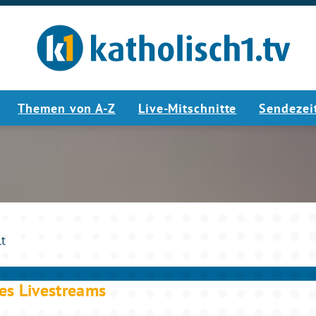
Themen von A-Z
Live-Mitschnitte
Sendezei
2:00:10
lt
es Livestreams