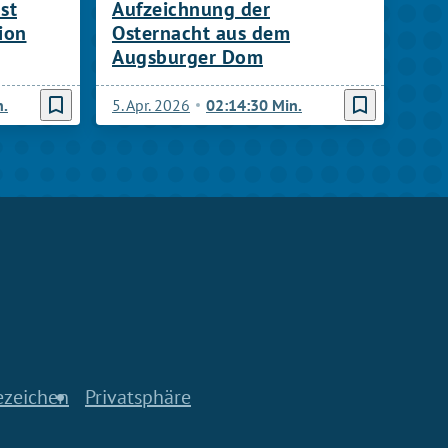
st
Aufzeichnung der
ion
Osternacht aus dem
Augsburger Dom
bookmark_border
bookmark_border
n.
5. Apr. 2026
02:14:30 Min.
ezeichen
Privatsphäre