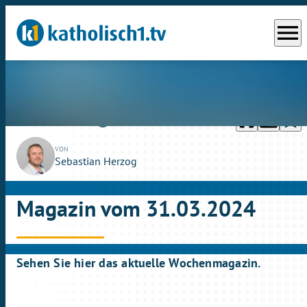
menu
headphones
chrome_reader_mode
bookmark_border
play_circle_outline
So., 31.03.2024
28:00
VON
Sebastian Herzog
Magazin vom 31.03.2024
Sehen Sie hier das aktuelle Wochenmagazin.