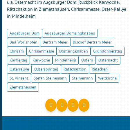
u.a. Osternacht im Augsburger Dom, Rückblick Karwoche,
Rätschaktion in Ziemetshausen, Chrisammesse, Oster-Rallye
in Mindelheim
Augsburger Dom
Augsburger Domsingknaben
Bad Wörishofen
Bertram Meier
Bischof Bertram Meier
Chrisam
Chrisammesse
Domsingknaben
Gründonnerstag
Karfreitag
Karwoche
Mindelheim
Ostern
Osternacht
Osterrallye
Ostersonntag
Rätschaktion
Rätschen
St. Vinzenz
Stefan Steinemann
Steinemann
Weltkirche
Ziemetshausen