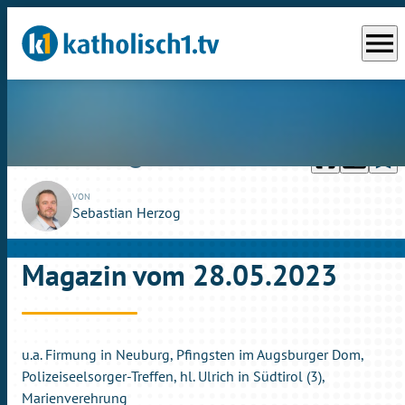
menu
headphones
chrome_reader_mode
bookmark_border
play_circle_outline
So., 28.05.2023
29:30
VON
Sebastian Herzog
Magazin vom 28.05.2023
u.a. Firmung in Neuburg, Pfingsten im Augsburger Dom,
Polizeiseelsorger-Treffen, hl. Ulrich in Südtirol (3),
Marienverehrung