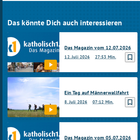
Das könnte Dich auch interessieren
Das Magazin vom 12.07.2026
bookmark_border
12. Juli 2026
27:53 Min.
Ein Tag auf Männerwallfahrt
bookmark_border
8. Juli 2026
07:12 Min.
Das Magazin vom 05.07.2026