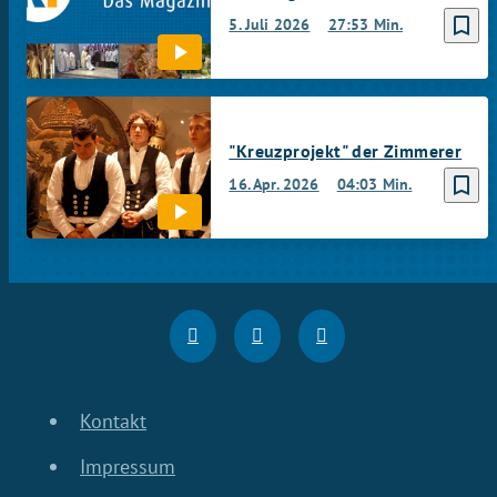
bookmark_border
5. Juli 2026
27:53 Min.
"Kreuzprojekt" der Zimmerer
bookmark_border
16. Apr. 2026
04:03 Min.
Kontakt
Impressum