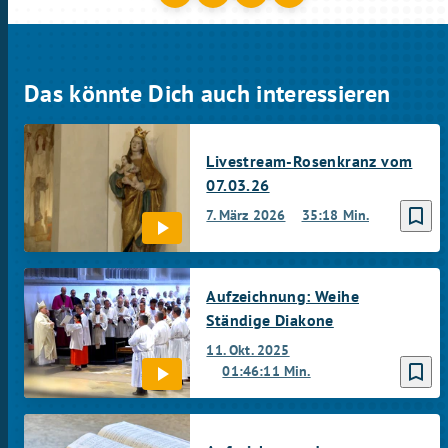
Das könnte Dich auch interessieren
Livestream-Rosenkranz vom
07.03.26
bookmark_border
7. März 2026
35:18 Min.
Aufzeichnung: Weihe
Ständige Diakone
11. Okt. 2025
bookmark_border
01:46:11 Min.