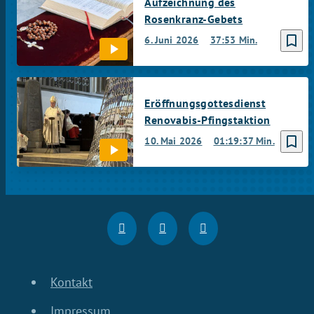
Aufzeichnung des
Rosenkranz-Gebets
bookmark_border
6. Juni 2026
37:53 Min.
Eröffnungsgottesdienst
Renovabis-Pfingstaktion
bookmark_border
10. Mai 2026
01:19:37 Min.
Kontakt
Impressum