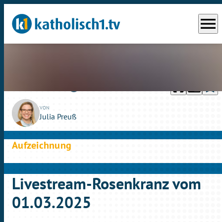
menu
headphones
chrome_reader_mode
bookmark_border
play_circle_outline
Sa., 01.03.2025
40:51
VON
Julia Preuß
Aufzeichnung
Livestream-Rosenkranz vom
01.03.2025