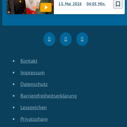
bookmark_border
15. Mai 2026
04:05 Min.
Kontakt
Impressum
Datenschutz
Barrierefreiheitserklärung
Lesezeichen
Privatsphäre