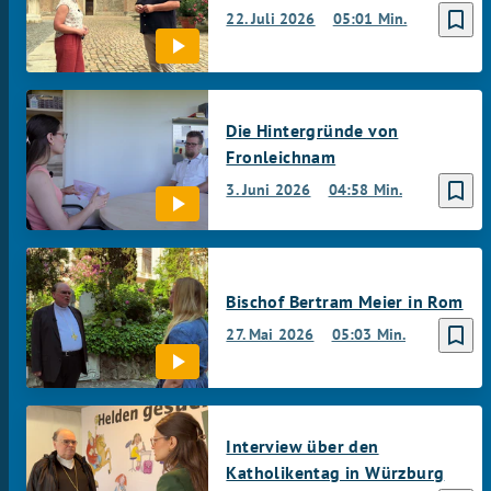
bookmark_border
22. Juli 2026
05:01 Min.
Die Hintergründe von
Fronleichnam
bookmark_border
3. Juni 2026
04:58 Min.
Bischof Bertram Meier in Rom
bookmark_border
27. Mai 2026
05:03 Min.
Interview über den
Katholikentag in Würzburg