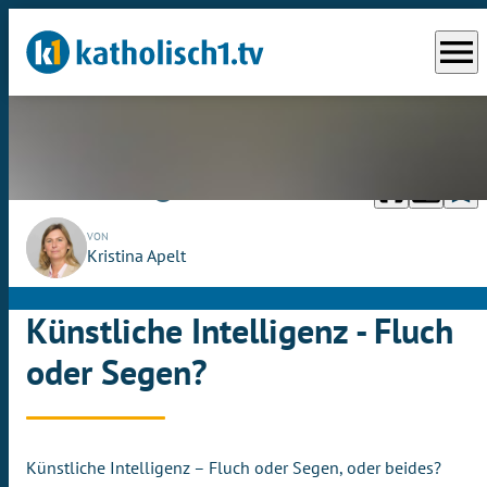
menu
headphones
chrome_reader_mode
bookmark_border
play_circle_outline
So., 25.06.2023
08:05
VON
Kristina Apelt
Künstliche Intelligenz - Fluch
oder Segen?
Künstliche Intelligenz – Fluch oder Segen, oder beides?