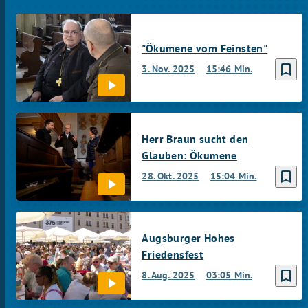
"Ökumene vom Feinsten"
bookmark_border
3. Nov. 2025
15:46 Min.
Herr Braun sucht den
Glauben: Ökumene
bookmark_border
28. Okt. 2025
15:04 Min.
Augsburger Hohes
Friedensfest
bookmark_border
8. Aug. 2025
03:05 Min.