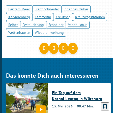
Bertram Meier
Franz Schneider
Johannes Reiber
Kalvarienberg
Kammeltal
Kreuzweg
Kreuzwegstationen
Reiber
Restaurierung
Schneider
Vandalismus
Wettenhausen
Wiedereinweihung
Das könnte Dich auch interessieren
Ein Tag auf dem
Katholikentag in Würzburg
bookmark_border
15. Mai 2026
08:47 Min.