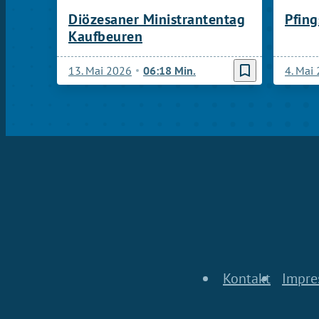
Diözesaner Ministrantentag
Pfing
Kaufbeuren
bookmark_border
13. Mai 2026
06:18 Min.
4. Mai
Kontakt
Impre