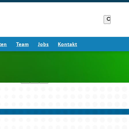
search
ten
Team
Jobs
Kontakt
headphones
chrome_reader_mode
bookmark_border