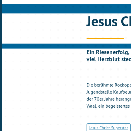
Jesus C
Ein Riesenerfolg,
viel Herzblut ste
Die berühmte Rockoper
Jugendstelle Kaufbeur
der 70er Jahre heran
Waal, ein begeisterte
Jesus Christ Superstar