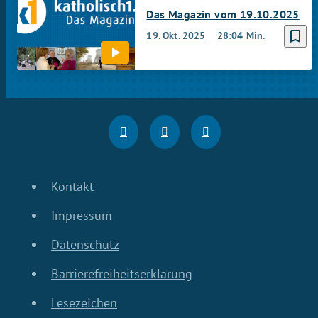
Das Magazin vom 19.10.2025
bookmark_border
19. Okt. 2025
28:04 Min.
Kontakt
Impressum
Datenschutz
Barrierefreiheitserklärung
Lesezeichen