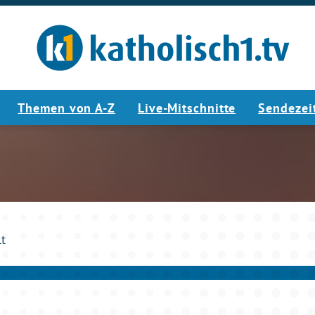
Themen von A-Z
Live-Mitschnitte
Sendezei
5:31
lt