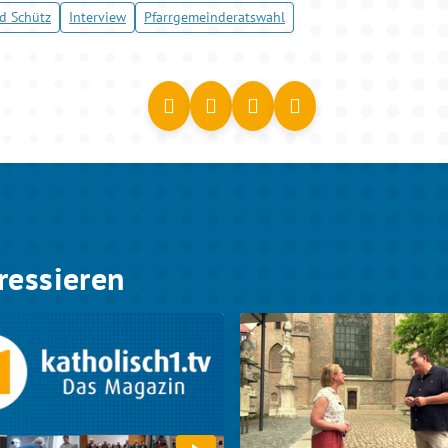
d Schütz
Interview
Pfarrgemeinderatswahl
ressieren