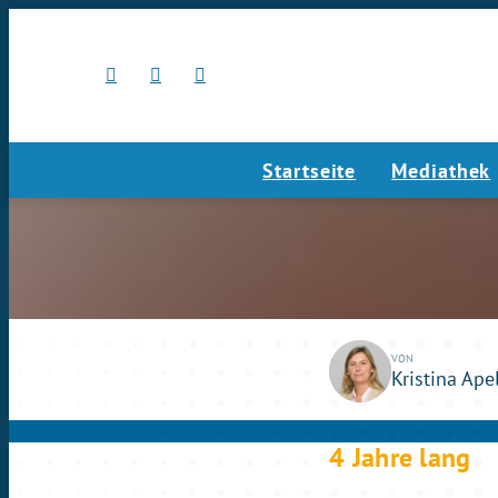
Startseite
Mediathek
play_circle_outline
Mi., 04.03.2026
0
VON
Kristina Ape
4 Jahre lang