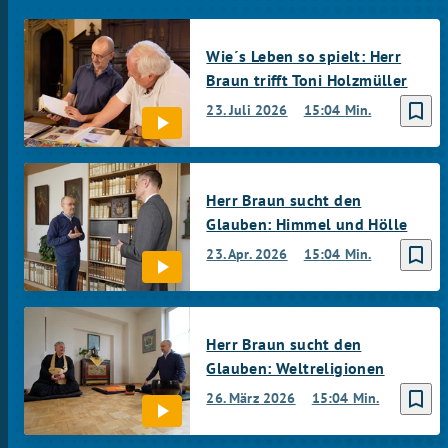
Wie´s Leben so spielt: Herr
Braun trifft Toni Holzmüller
bookmark_border
23. Juli 2026
15:04 Min.
Herr Braun sucht den
Glauben: Himmel und Hölle
bookmark_border
23. Apr. 2026
15:04 Min.
Herr Braun sucht den
Glauben: Weltreligionen
bookmark_border
26. März 2026
15:04 Min.