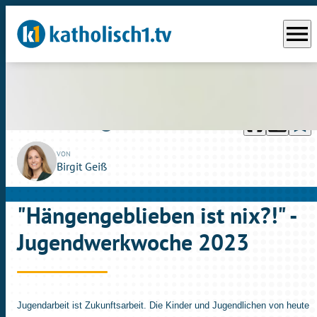
menu
headphones
chrome_reader_mode
bookmark_border
play_circle_outline
So., 19.02.2023
01:49
VON
Birgit Geiß
"Hängengeblieben ist nix?!" -
Jugendwerkwoche 2023
Jugendarbeit ist Zukunftsarbeit. Die Kinder und Jugendlichen von heute