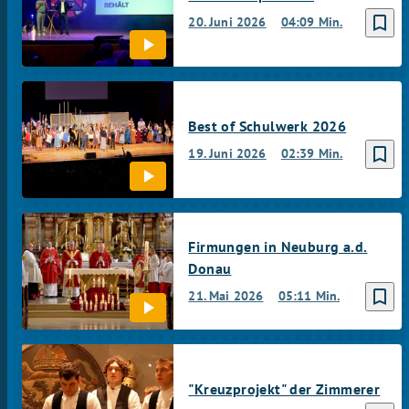
bookmark_border
20. Juni 2026
04:09 Min.
Best of Schulwerk 2026
bookmark_border
19. Juni 2026
02:39 Min.
Firmungen in Neuburg a.d.
Donau
bookmark_border
21. Mai 2026
05:11 Min.
"Kreuzprojekt" der Zimmerer