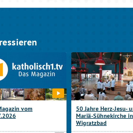
ressieren
Magazin vom
50 Jahre Herz-Jesu- 
7.2026
Mariä-Sühnekirche in
Wigratzbad