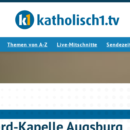
Themen von A-Z
Live-Mitschnitte
Sendezei
3:17
rd-Kapelle Augsburg