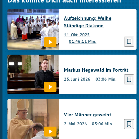
Aufzeichnung: Weihe
Ständige Diakone
11. Okt. 2025
bookmark_border
01:46:11 Min.
Markus Hegewald im Porträt
bookmark_border
25. Juni 2026
03:06 Min.
Vier Männer geweiht
bookmark_border
2. Mai 2026
05:06 Min.