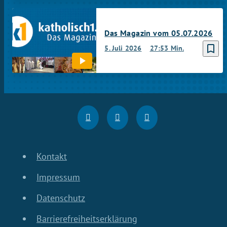
Das Magazin vom 05.07.2026
bookmark_border
5. Juli 2026
27:53 Min.
Kontakt
Impressum
Datenschutz
Barrierefreiheitserklärung