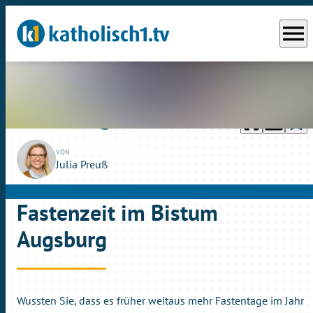
menu
headphones
chrome_reader_mode
bookmark_border
play_circle_outline
So., 05.03.2023
04:05
VON
Julia Preuß
Fastenzeit im Bistum
Augsburg
Wussten Sie, dass es früher weitaus mehr Fastentage im Jahr