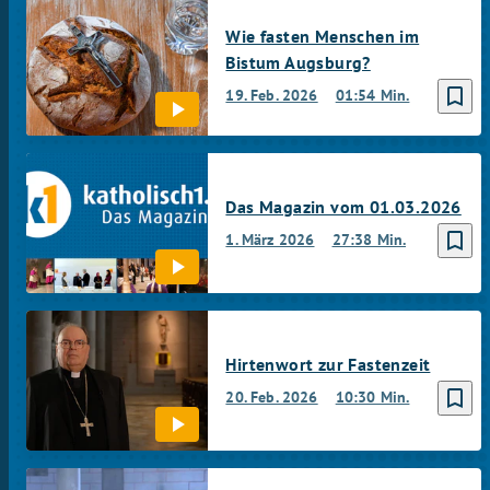
Wie fasten Menschen im
Bistum Augsburg?
bookmark_border
19. Feb. 2026
01:54 Min.
Das Magazin vom 01.03.2026
bookmark_border
1. März 2026
27:38 Min.
Hirtenwort zur Fastenzeit
bookmark_border
20. Feb. 2026
10:30 Min.