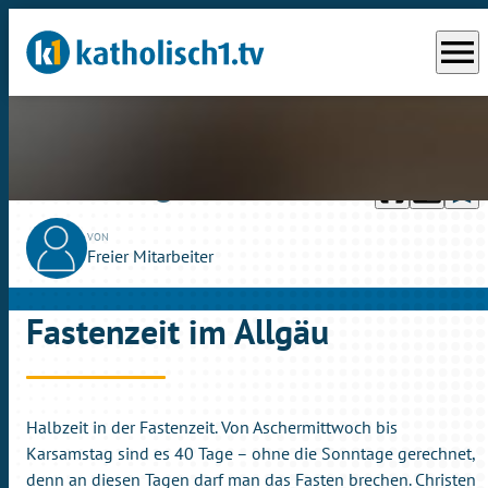
menu
headphones
chrome_reader_mode
bookmark_border
play_circle_outline
So., 19.03.2023
04:11
VON
Freier Mitarbeiter
Fastenzeit im Allgäu
Halbzeit in der Fastenzeit. Von Aschermittwoch bis
Karsamstag sind es 40 Tage – ohne die Sonntage gerechnet,
denn an diesen Tagen darf man das Fasten brechen. Christen