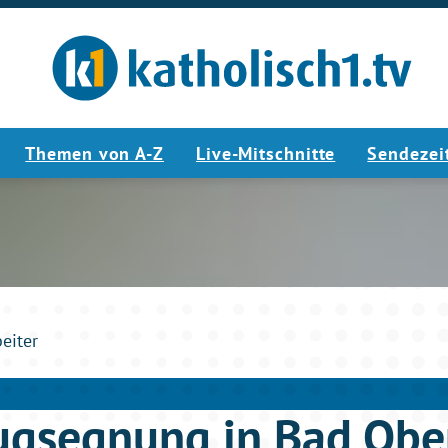
Themen von A-Z
Live-Mitschnitte
Sendezei
3:46
beiter
ugsegnung in Bad Obe