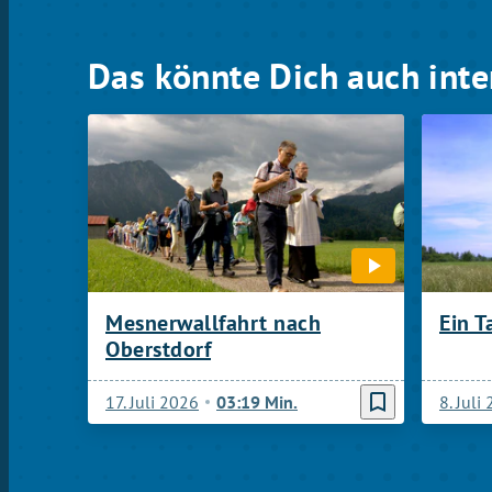
Das könnte Dich auch inte
Mesnerwallfahrt nach
Ein T
Oberstdorf
bookmark_border
17. Juli 2026
03:19 Min.
8. Juli