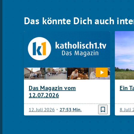
Das könnte Dich auch inte
Das Magazin vom
Ein T
12.07.2026
bookmark_border
12. Juli 2026
27:53 Min.
8. Juli