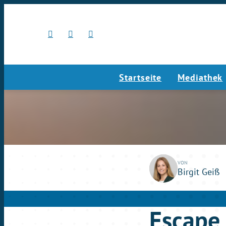
Startseite
Mediathek
play_circle_outline
So., 24.09.2023
0
VON
Birgit Geiß
Escape 