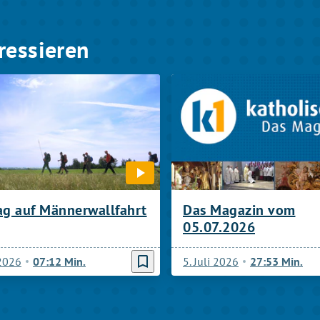
ressieren
ag auf Männerwallfahrt
Das Magazin vom
05.07.2026
bookmark_border
 2026
07:12 Min.
5. Juli 2026
27:53 Min.